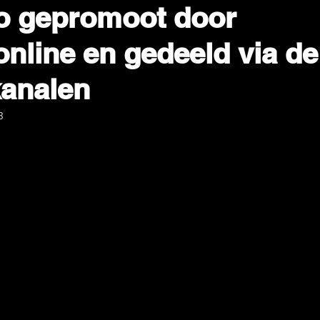
o gepromoot door
nline en gedeeld via de
kanalen
3