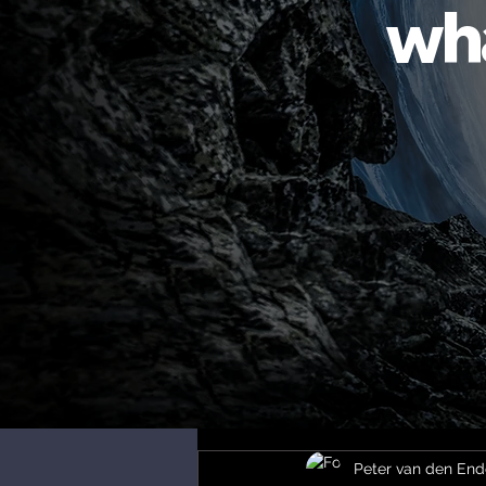
wha
Peter van den En