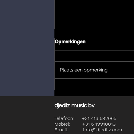
Opmerkingen
Plaats een opmerking...
Hans Soomers - Hoe Laat Ik
Mijn Gevoelens Los.
djediiz music bv
Telefoon: +31 416 692065
Mobiel: +31 6 19910019
Email: info@djediiz.com