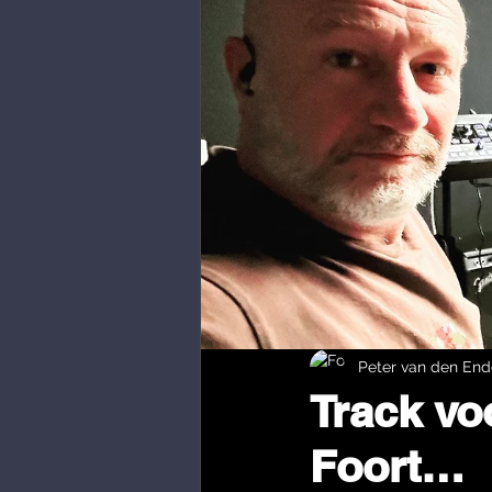
Peter van den En
Track vo
Foort…